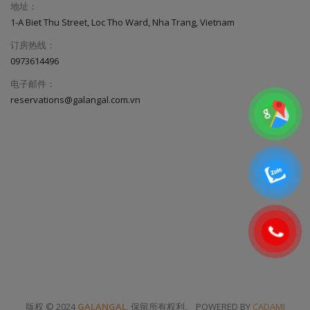
地址：
1-A Biet Thu Street, Loc Tho Ward, Nha Trang, Vietnam
订房热线：
0973614496
电子邮件：
reservations@galangal.com.vn
版权 © 2024
GALANGAL
, 保留所有权利。 POWERED BY
CADAMI