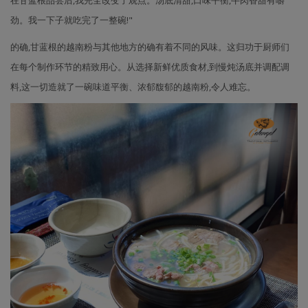
劲。我一下子就吃完了一整碗!"
的确,甘蓝根的越南粉与其他地方的确有着不同的风味。这归功于厨师们
在每个制作环节的精致用心。从选择新鲜优质食材,到慢炖汤底并调配调
料,这一切造就了一碗味道平衡、浓郁馥郁的越南粉,令人难忘。