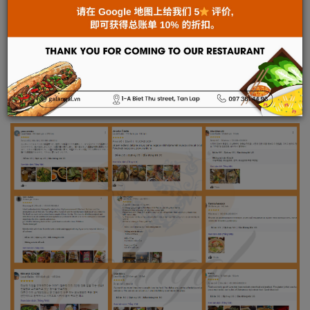
甘蓝根是一家历史悠久的越南餐厅,坐落于岘港市中心。通过巧
妙结合传统烹饪和现代饮食趋势,甘蓝根已经成为吸引国内外游
客的热门目的地。
来到甘蓝根,食客们将欣赏到精心呈现的越南传统美食。从熟悉
的越南米粉、越式法式面包到春卷、越式煎饼等,所有菜品都精
心制作,充满创意,但仍保持着地道的风味。