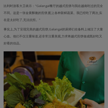
比利时游客大卫表示："Galangal餐厅的越式煎饼与我在越南吃过的完全
不同。这是一张金黄酥脆的煎饼,配上各种新鲜蔬菜。我已经吃了两次,实
在是太好吃了,无法抗拒。"
事实上,为了呈现完美的越式煎饼,Galangal的厨师们在备料上倾注了大量
心血。他们不仅注重味道,还非常注重美观,力求将越式煎饼做成既好吃又
好看的佳品。