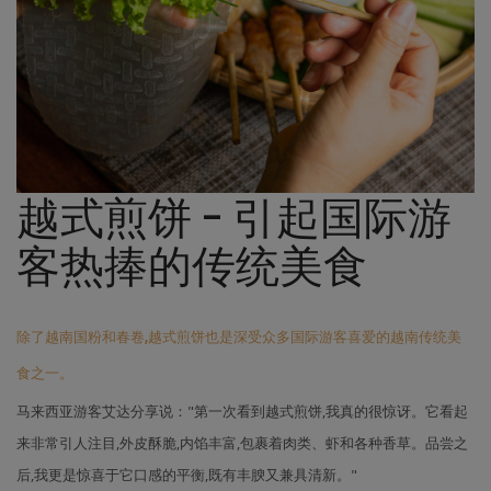
越式煎饼 - 引起国际游
客热捧的传统美食
除了越南国粉和春卷,越式煎饼也是深受众多国际游客喜爱的越南传统美
食之一。
马来西亚游客艾达分享说："第一次看到越式煎饼,我真的很惊讶。它看起
来非常引人注目,外皮酥脆,内馅丰富,包裹着肉类、虾和各种香草。品尝之
后,我更是惊喜于它口感的平衡,既有丰腴又兼具清新。"