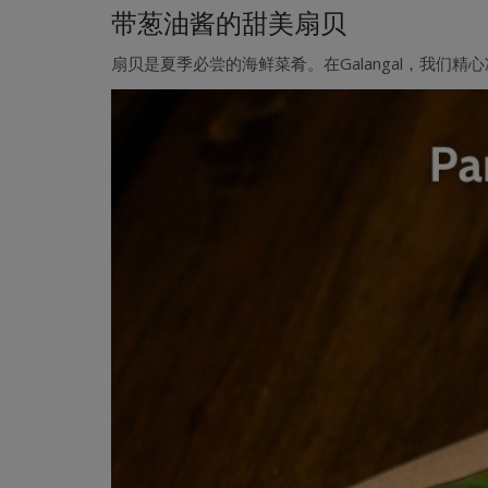
带葱油酱的甜美扇贝
扇贝是夏季必尝的海鲜菜肴。在Galangal，我