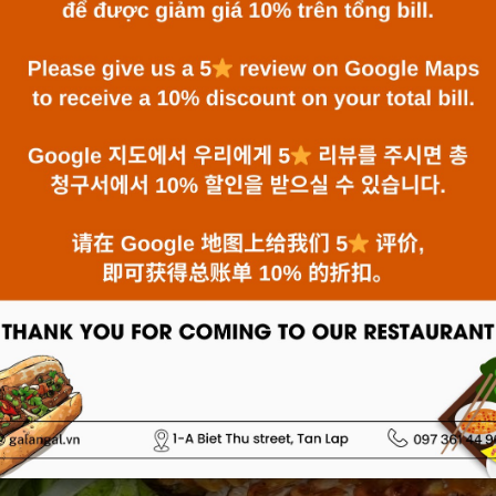
美。每只虾外脆内嫩，而鱿鱼则鲜美可口，完美地为您的海鲜盛宴